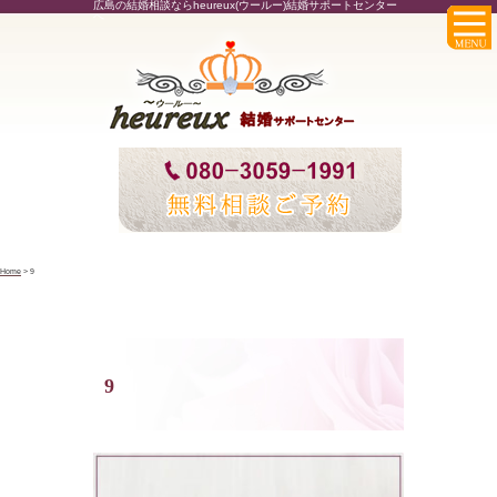
広島の結婚相談ならheureux(ウールー)結婚サポートセンター
へ
Home
>
9
9