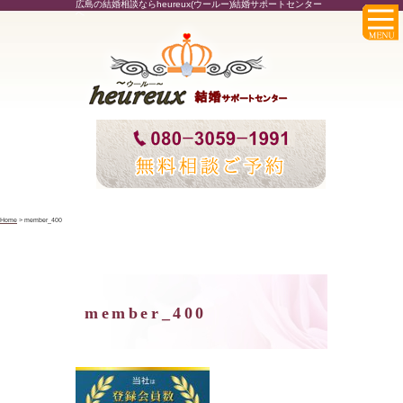
広島の結婚相談ならheureux(ウールー)結婚サポートセンター
へ
Home
>
member_400
member_400