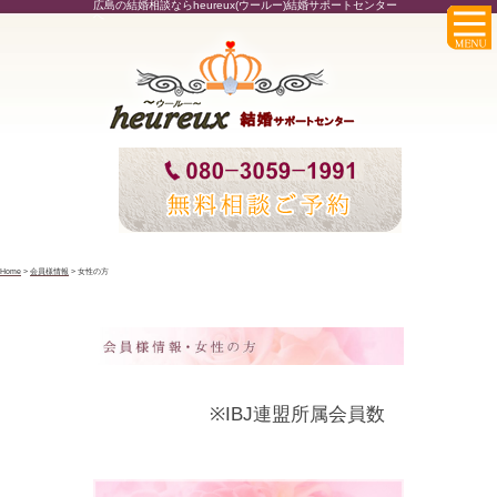
広島の結婚相談ならheureux(ウールー)結婚サポートセンター
へ
Home
>
会員様情報
>
女性の方
※IBJ連盟所属会員数