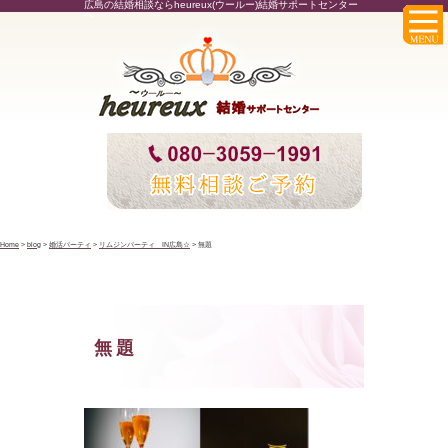
広島の結婚相談ならheureux(ウールー)結婚サポートセンター
へ
Home
>
blog
>
婚活パーティ
>
リムジンパーティ IN広島☆
>
無題
無題