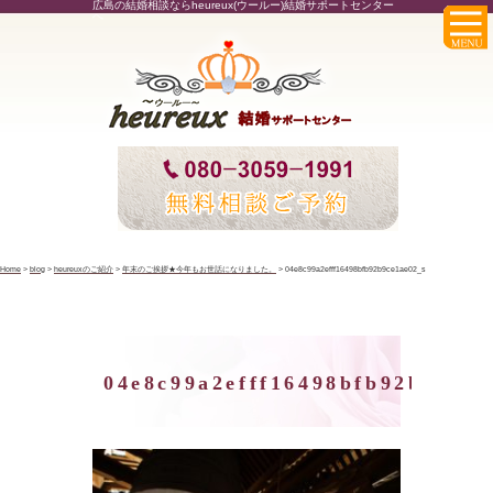
広島の結婚相談ならheureux(ウールー)結婚サポートセンター
へ
Home
>
blog
>
heureuxのご紹介
>
年末のご挨拶★今年もお世話になりました。
>
04e8c99a2efff16498bfb92b9ce1ae02_s
04e8c99a2efff16498bfb92b9ce1a