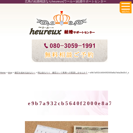
広島の結婚相談ならheureux(ウールー)結婚サポートセンター
へ
Home
>
blog
>
婚活を始めるあなたへ
>
時は金なり☆ 婚活という将来への投資しませんか？
>
e9b7a932cb5640f2000e8a7eba3bd3cf_s
e9b7a932cb5640f2000e8a7eba3b