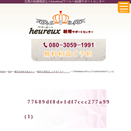
広島の結婚相談ならheureux(ウールー)結婚サポートセンター
へ
Home
>
blog
>
婚活を始めるあなたへ
>
婚活を先延ばしにするリスク・・・
>
77689df8de1df7ccc277a994d2083477_s (1)
77689df8de1df7ccc277a994d208
(1)