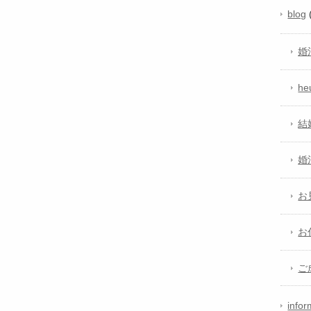
blog
婚
h
結
婚
お
お
ご
infor