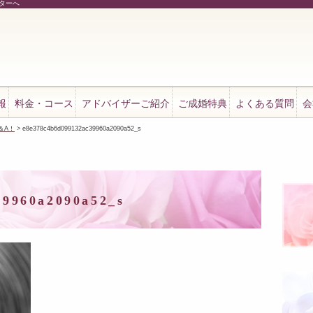
ンターへ
報
料金・コース
アドバイザーご紹介
ご成婚特典
よくある質問
会
＆A！
>
e8e378c4b6d099132ac39960a2090a52_s
39960a2090a52_s