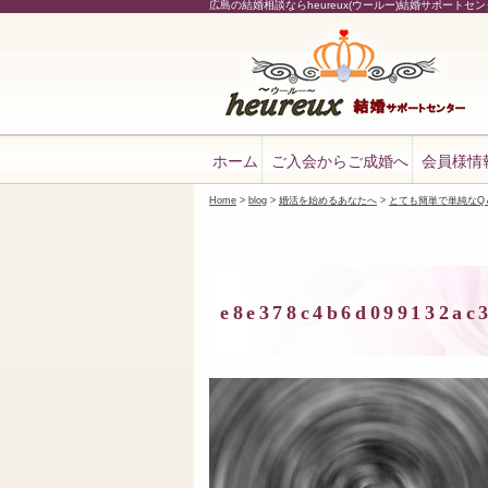
広島の結婚相談ならheureux(ウールー)結婚サポートセ
ホーム
ご入会からご成婚へ
会員様情
Home
>
blog
>
婚活を始めるあなたへ
>
とても簡単で単純なQ
e8e378c4b6d099132ac