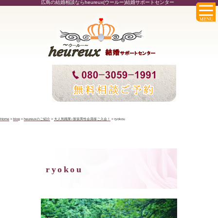
広島の結婚相談ならheureux(ウールー)結婚サポートセンター
へ
Home
>
blog
>
heureuxのご紹介
>
大人気職業♪新規男性会員様ご入会！
>
ryokou
ryokou