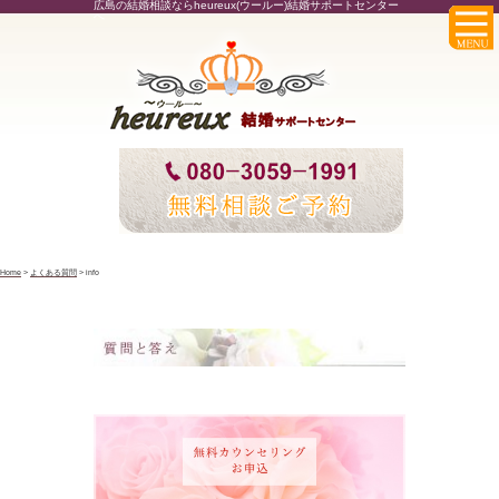
広島の結婚相談ならheureux(ウールー)結婚サポートセンター
へ
Home
>
よくある質問
>
info