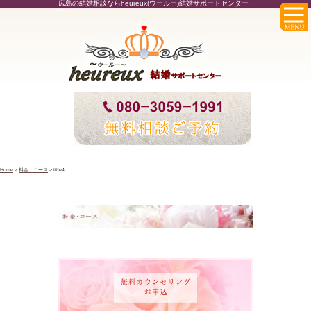
広島の結婚相談ならheureux(ウールー)結婚サポートセンター
へ
Home
>
料金・コース
>
title4