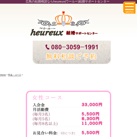
広島の結婚相談ならheureux(ウールー)結婚サポートセンター
へ
Home
>
料金・コース
>