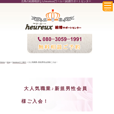
広島の結婚相談ならheureux(ウールー)結婚サポートセンター
へ
Home
>
blog
>
heureuxのご紹介
>
大人気職業♪新規男性会員様ご入会！
大人気職業♪新規男性会員
様ご入会！